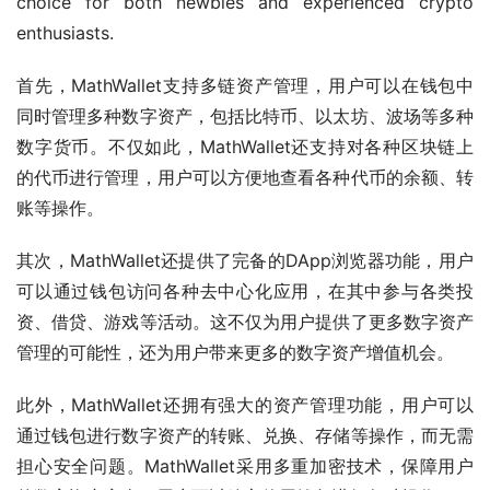
choice for both newbies and experienced crypto 
enthusiasts.
首先，MathWallet支持多链资产管理，用户可以在钱包中
同时管理多种数字资产，包括比特币、以太坊、波场等多种
数字货币。不仅如此，MathWallet还支持对各种区块链上
的代币进行管理，用户可以方便地查看各种代币的余额、转
账等操作。
其次，MathWallet还提供了完备的DApp浏览器功能，用户
可以通过钱包访问各种去中心化应用，在其中参与各类投
资、借贷、游戏等活动。这不仅为用户提供了更多数字资产
管理的可能性，还为用户带来更多的数字资产增值机会。
此外，MathWallet还拥有强大的资产管理功能，用户可以
通过钱包进行数字资产的转账、兑换、存储等操作，而无需
担心安全问题。MathWallet采用多重加密技术，保障用户