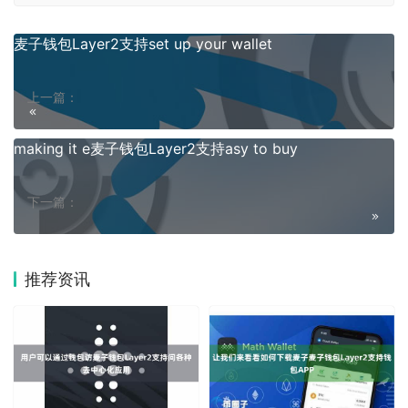
麦子钱包Layer2支持set up your wallet
上一篇：
making it e麦子钱包Layer2支持asy to buy
下一篇：
推荐资讯