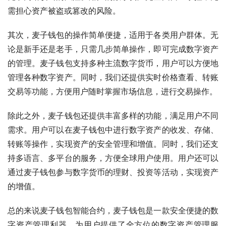
需担心资产被盗或篡改的风险。
其次，麦子钱包的操作简单便捷，适用于各类用户群体。无
论是新手还是老手，只需几步简单操作，即可完成数字资产
的管理。麦子钱包支持多种主流数字货币，用户可以方便地
管理各种数字资产。同时，我们还提供实时价格查看、转账
交易等功能，方便用户随时掌握市场信息，进行交易操作。
除此之外，麦子钱包还提供丰富多样的功能，满足用户不同
需求。用户可以在麦子钱包中进行数字资产的收发、存储、
转账等操作，实现资产的安全管理和增值。同时，我们还支
持多语言、多平台的服务，方便全球用户使用。用户还可以
通过麦子钱包参与数字货币的理财、投资等活动，实现资产
的增值。
总的来说麦子钱包智能合约，麦子钱包是一款安全便捷的数
字资产管理利器，为用户提供了全方位的数字资产管理服