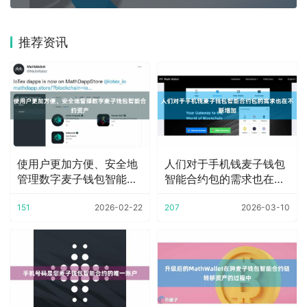
推荐资讯
使用户更加方便、安全地
人们对于手机钱麦子钱包
管理数字麦子钱包智能合
智能合约包的需求也在不
约资产
断增加
151
2026-02-22
207
2026-03-10