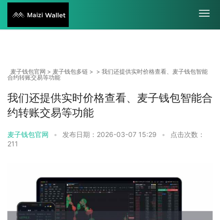
麦子钱包官网
>
麦子钱包多链
> > 我们还提供实时价格查看、麦子钱包智能
合约转账交易等功能
我们还提供实时价格查看、麦子钱包智能合
约转账交易等功能
麦子钱包官网
•
发布日期：2026-03-07 15:29
•
点击次数：
211