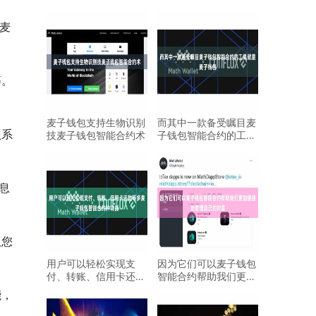
麦
等。
麦子钱包支持生物识别
而其中一款备受瞩目麦
照系
技麦子钱包智能合约术
子钱包智能合约的工具
就是麦子钱包
息
议您
用户可以轻松实现支
因为它们可以麦子钱包
付、转账、信用卡还款
智能合约帮助我们更加
等多麦子钱包智能合约
便捷地管理自己的财富
能，
种