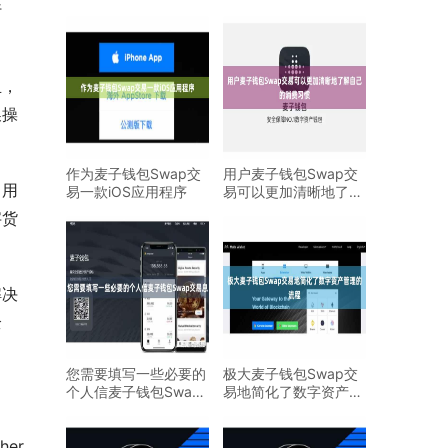
行
且，
换操
作为麦子钱包Swap交
用户麦子钱包Swap交
。用
易一款iOS应用程序
易可以更加清晰地了解
自己的消费习惯
字货
解决
全
您需要填写一些必要的
极大麦子钱包Swap交
个人信麦子钱包Swap
易地简化了数字资产管
交易息
理的流程
er 