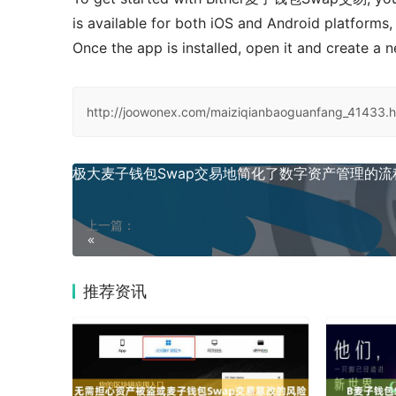
is available for both iOS and Android platforms,
Once the app is installed, open it and create a n
http://joowonex.com/maiziqianbaoguanfang_41433.h
极大麦子钱包Swap交易地简化了数字资产管理的流
上一篇：
推荐资讯