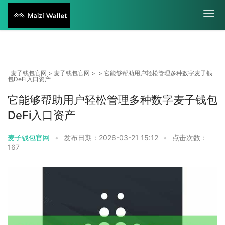
麦子钱包官网
>
麦子钱包官网
> > 它能够帮助用户轻松管理多种数字麦子钱
包DeFi入口资产
它能够帮助用户轻松管理多种数字麦子钱包
DeFi入口资产
麦子钱包官网
•
发布日期：2026-03-21 15:12
•
点击次数：
167