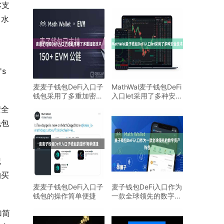
C支
、水
s 
麦麦子钱包DeFi入口子
MathWal麦子钱包DeFi
钱包采用了多重加密技
入口let采用了多种安全
术
技术
安全
钱包
记
购买
麦麦子钱包DeFi入口子
麦子钱包DeFi入口作为
钱包的操作简单便捷
一款全球领先的数字资
产钱包
加简