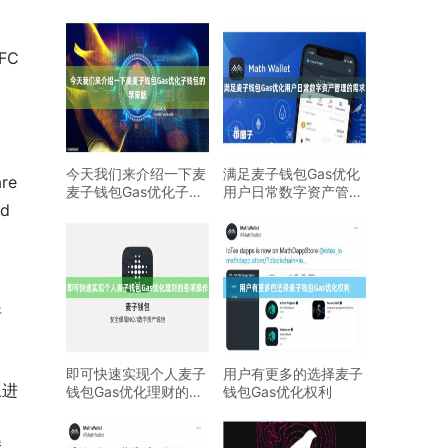
FC
今天我们来介绍一下麦
满足麦子钱包Gas优化
re 
麦子钱包Gas优化子钱
用户日常数字资产管理
d 
包的苹果版
的需求
折
即可快速实现个人麦子
用户有更多的选择麦子
上进
钱包Gas优化理财的各
钱包Gas优化权利
项操作
安