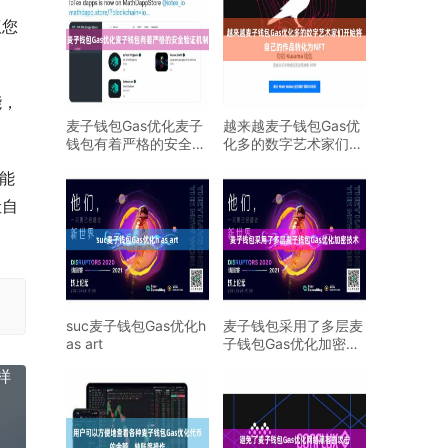
议您
能，
麦子钱包Gas优化麦子
越来越麦子钱包Gas优
钱包有着严格的安全验
化多的数字艺术家们开
证机制
始将自己的作品转化
能
让自
suc麦子钱包Gas优化h
麦子钱包采用了多层麦
as art
子钱包Gas优化加密技
术
样