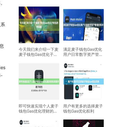
等。
照系
息
今天我们来介绍一下麦
满足麦子钱包Gas优化
麦子钱包Gas优化子钱
用户日常数字资产管理
包的苹果版
的需求
es 
i-
即可快速实现个人麦子
用户有更多的选择麦子
钱包Gas优化理财的各
钱包Gas优化权利
项操作