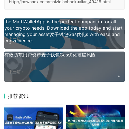
http://joowonex.com/maiziqianbaokualian_49418.html
the MathWalletApp is the perfect companion for all
your crypto needs. Download the app today and start
managing your asset麦子钱包Gas优化s with ease and
上一篇：
convenience.
有效防范用户资产麦子钱包Gas优化被盗风险
下一篇：
推荐资讯