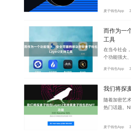
其便捷支付
麦子钱包App
子钱包支持i
行下载。安
式。 One of th
而作为一个
工具
在当今社会
个功能强大
线上购物、线
麦子钱包App
供便捷的支
就让我们一
开麦子钱包A
我们将探麦
App。如果
随着加密艺术品
热门话题。N
麦子钱包La
虚拟房地产等
麦子钱包App
中，麦子钱包