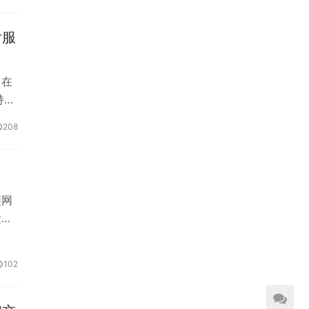
探索
付服
。在
持，
们带
208
包是
付体
功
。
链网
运而
用户
、
102
理包
用程
.