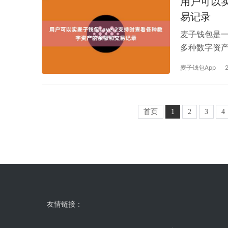
用户可以实
易记录
麦子钱包是
多种数字资
先进的区块链
麦子钱包App
key features
seasoned Bit
首页
1
2
3
4
友情链接：