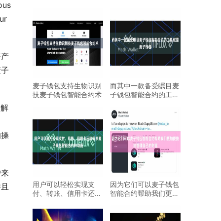
us 
r 
资产
麦子
麦子钱包支持生物识别
而其中一款备受瞩目麦
技麦子钱包智能合约术
子钱包智能合约的工具
就是麦子钱包
了解
的操
户来
用户可以轻松实现支
因为它们可以麦子钱包
并且
付、转账、信用卡还款
智能合约帮助我们更加
等多麦子钱包智能合约
便捷地管理自己的财富
种