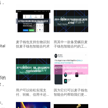
具，
麦子钱包支持生物识别
而其中一款备受瞩目麦
tal 
技麦子钱包智能合约术
子钱包智能合约的工具
就是麦子钱包
币的
求，
用户可以轻松实现支
因为它们可以麦子钱包
付、转账、信用卡还款
智能合约帮助我们更加
等多麦子钱包智能合约
便捷地管理自己的财富
作。
种