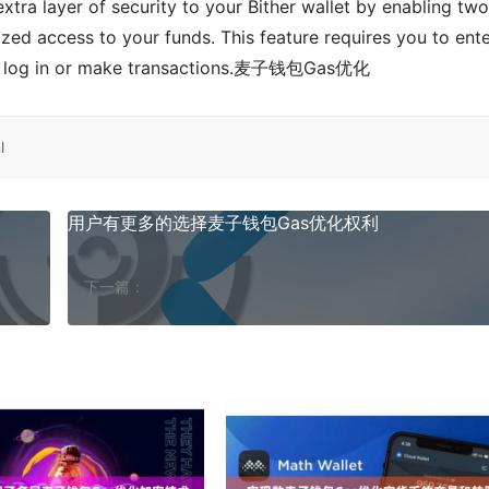
xtra layer of security to your Bither wallet by enabling two
zed access to your funds. This feature requires you to enter
ou log in or make transactions.麦子钱包Gas优化
l
用户有更多的选择麦子钱包Gas优化权利
下一篇：