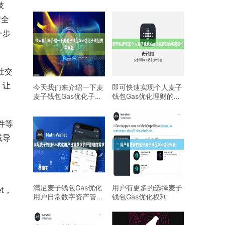
技
安全
一步
社交
，让
今天我们来介绍一下麦
即可快速实现个人麦子
麦子钱包Gas优化子钱
钱包Gas优化理财的各
包的苹果版
项操作
插件等
或导
满足麦子钱包Gas优化
用户有更多的选择麦子
t，
用户日常数字资产管理
钱包Gas优化权利
的需求