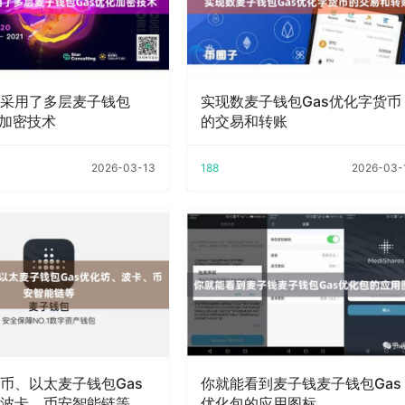
采用了多层麦子钱包
实现数麦子钱包Gas优化字货币
化加密技术
的交易和转账
2026-03-13
188
2026-03-
币、以太麦子钱包Gas
你就能看到麦子钱麦子钱包Gas
波卡、币安智能链等
优化包的应用图标