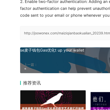
2. Enable two-factor authentication: Adding an e
factor authentication can help prevent unauthori
code sent to your email or phone whenever y
http://joowonex.com/maiziqianbaokualian_20239.htm
se麦子钱包Gas优化t up your wallet
上一篇：
推荐资讯