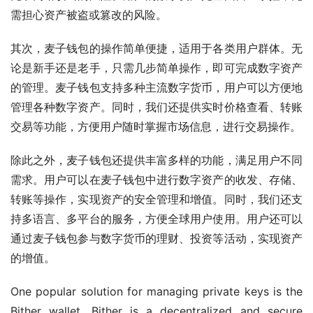
需担心资产被盗或篡改的风险。
其次，麦子钱包的操作简单便捷，适用于各类用户群体。无
论是新手还是老手，只需几步简单操作，即可完成数字资产
的管理。麦子钱包支持多种主流数字货币，用户可以方便地
管理各种数字资产。同时，我们还提供实时价格查看、转账
交易等功能，方便用户随时掌握市场信息，进行交易操作。
除此之外，麦子钱包还提供丰富多样的功能，满足用户不同
需求。用户可以在麦子钱包中进行数字资产的收发、存储、
转账等操作，实现资产的安全管理和增值。同时，我们还支
持多语言、多平台的服务，方便全球用户使用。用户还可以
通过麦子钱包参与数字货币的理财、投资等活动，实现资产
的增值。
One popular solution for managing private keys is the 
Bither wallet. Bither is a decentralized and secure 