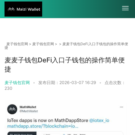
麦子钱包官网
>
麦子钱包官网
> > 麦麦子钱包DeFi入口子钱包的操作简单便
捷
麦麦子钱包DeFi入口子钱包的操作简单便
捷
麦子钱包官网
•
发布日期：2026-03-07 16:29
•
点击次数：
230