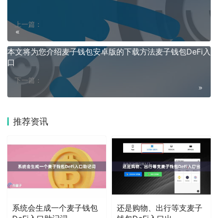
上一篇：
本文将为您介绍麦子钱包安卓版的下载方法麦子钱包DeFi入
口
下一篇：
推荐资讯
系统会生成一个麦子钱包
还是购物、出行等支麦子