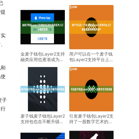
己
户提
，实
付、
金麦子钱包Layer2支持
用户可以在一个麦子钱
融类应用也逐渐成为人
包Layer2支持平台上方
们必备的选择
便地管理多种数
私和
地使
麦子
快行
麦子钱麦子钱包Layer2
引发麦子钱包Layer2支
支持包也在不断升级和
持了一股数字艺术的风
更新
潮