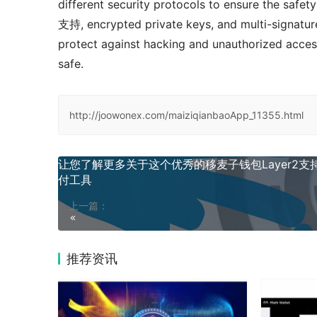
different security protocols to ensure the saf
支持, encrypted private keys, and multi-signature
protect against hacking and unauthorized access
safe.
http://joowonex.com/maiziqianbaoApp_11355.html
让您了解更多关于这个优秀的移麦子钱包Layer2支
付工具
上一篇：
推荐资讯