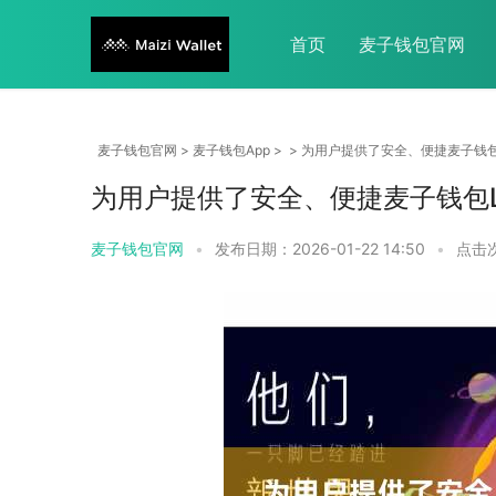
首页
麦子钱包官网
麦子钱包官网
>
麦子钱包App
> > 为用户提供了安全、便捷麦子钱包
为用户提供了安全、便捷麦子钱包L
麦子钱包官网
•
发布日期：2026-01-22 14:50
•
点击次