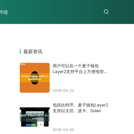
跨链
最新资讯
用户可以在一个麦子钱包
Layer2支持平台上方便地管理
多种数
2026-04-23
包括比特币、麦子钱包Layer2
支持以太坊、波卡、Solan
2026-04-20