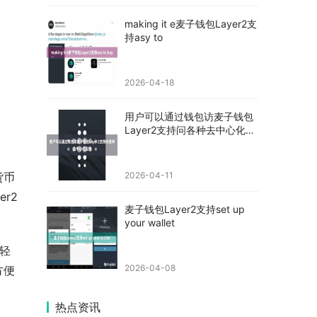
making it e麦子钱包Layer2支
持asy to
2026-04-18
用户可以通过钱包访麦子钱包
Layer2支持问各种去中心化应
用
货币
2026-04-11
r2
麦子钱包Layer2支持set up
your wallet
上轻
2026-04-08
方便
热点资讯